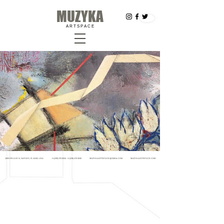
MUZYKA
A R T S P A C E
1055 5TH AVE N, NAPLES, FL 34102, USA
+1 (239) 470 0034
+1 (239) 470 0040
MUZYKAARTSPACE@GMAIL.COM
MUZYKAARTSPACE.COM