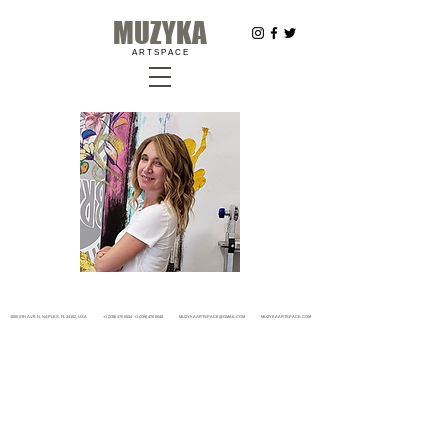
MUZYKA
A R T S P A C E
1055 5TH AVE N, NAPLES, FL 34102, USA
+1 (239) 470 0034
+1 (239) 470 0040
MUZYKAARTSPACE@GMAIL.COM
MUZYKAARTSPACE.COM